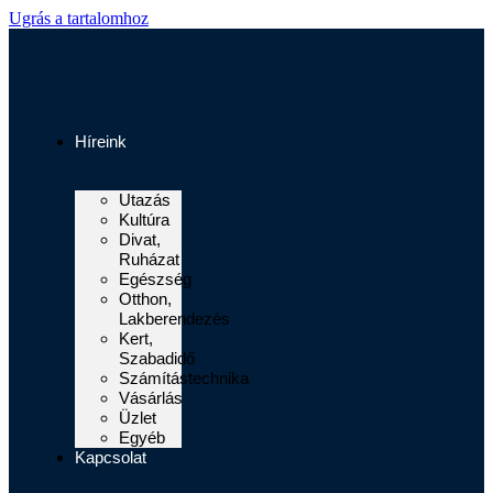
Ugrás a tartalomhoz
Híreink
Utazás
Kultúra
Divat,
Ruházat
Egészség
Otthon,
Lakberendezés
Kert,
Szabadidő
Számítástechnika
Vásárlás
Üzlet
Egyéb
Kapcsolat