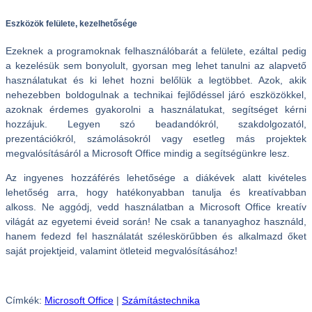
Eszközök felülete, kezelhetősége
Ezeknek a programoknak felhasználóbarát a felülete, ezáltal pedig
a kezelésük sem bonyolult, gyorsan meg lehet tanulni az alapvető
használatukat és ki lehet hozni belőlük a legtöbbet. Azok, akik
nehezebben boldogulnak a technikai fejlődéssel járó eszközökkel,
azoknak érdemes gyakorolni a használatukat, segítséget kérni
hozzájuk. Legyen szó beadandókról, szakdolgozatól,
prezentációkról, számolásokról vagy esetleg más projektek
megvalósításáról a Microsoft Office mindig a segítségünkre lesz.
Az ingyenes hozzáférés lehetősége a diákévek alatt kivételes
lehetőség arra, hogy hatékonyabban tanulja és kreatívabban
alkoss. Ne aggódj, vedd használatban a Microsoft Office kreatív
világát az egyetemi éveid során! Ne csak a tananyaghoz használd,
hanem fedezd fel használatát széleskörűbben és alkalmazd őket
saját projektjeid, valamint ötleteid megvalósításához!
Címkék:
Microsoft Office
|
Számítástechnika