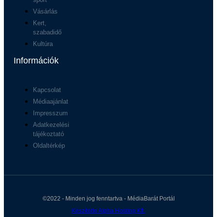
Vásárlás
Kert,
szabadidő
Kultúra
Információk
Kapcsolat
Médiaajánlat
Impresszum
Adatkezelési
tájékoztató
Oldaltérkép
©2022 - Minden jog fenntartva - MédiaBarát Portál
Készítette Alpha Hosting Kft.