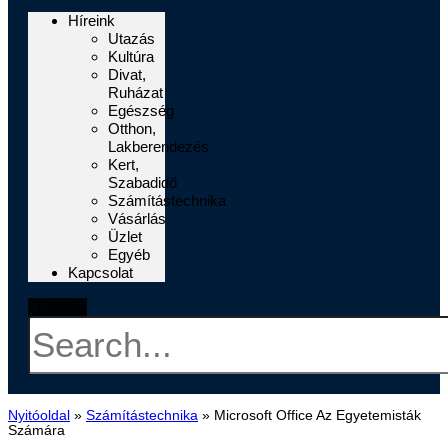
Híreink
Utazás
Kultúra
Divat,
Ruházat
Egészség
Otthon,
Lakberendezés
Kert,
Szabadidő
Számítástechnika
Vásárlás
Üzlet
Egyéb
Kapcsolat
Keresés
Nyitóoldal
»
Számítástechnika
»
Microsoft Office Az Egyetemisták
Számára