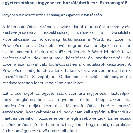
egyetemistáknak ingyenesen hozzáférhető eszközcsomagról!
Ingyenes Microsoft Office csomag az egyetemisták részére
A Microsoft Office számos eszközt kínál a tanulási tevékenység
hatékonyságának növeléséhez, valamint a kreativitás
kibontakozásához. A csomag tartalmazza a Word, az Excel, a
PowerPoint és az Outlook nevű programokat, amelyek mára már
szinte minden területen nélkülözhetetlenek. A Word lehetővé teszi
professzionális dokumentumok készítését és szerkesztését. Az
Excel a számokkal való foglalkozást és a kimutatások készítését. A
PowerPoint pedig lehetővé teszi hatásos és látványos prezentációk
összeállítását. S végül, az Outlookon keresztül hatékonyan és
rendszerezetten lehet kezelni az emaileket.
Ezt a csomagot az egyetemisták számára ingyenesen biztosítják,
mely megkönnyítheti az egyetemi életet, főleg akkor, ha
megfelelően tudják kezelni a Microsoft Office körébe tartozó
eszközöket. Könnyebbséget ad, hogy nem kell aggódni a licencdíjak
miatt és bármikor hozzáférhetőek a legfrissebb verziók. Ez nemcsak
a pénztárcának jó hír, hanem azt is jelenti, hogy mindig naprakész
és biztonságos eszközök használhatóak.