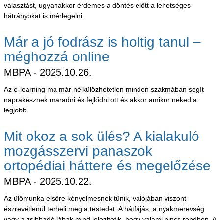
választást, ugyanakkor érdemes a döntés előtt a lehetséges
hátrányokat is mérlegelni.
Már a jó fodrász is holtig tanul –
méghozzá online
MBPA
2025.10.26.
Az e-learning ma már nélkülözhetetlen minden szakmában segít
naprakésznek maradni és fejlődni ott és akkor amikor neked a
legjobb
Mit okoz a sok ülés? A kialakuló
mozgásszervi panaszok
ortopédiai háttere és megelőzése
MBPA
2025.10.22.
Az ülőmunka elsőre kényelmesnek tűnik, valójában viszont
észrevétlenül terheli meg a testedet. A hátfájás, a nyakmerevség
vagy a zsibbadó lábak mind jelezhetik, hogy valami nincs rendben. A