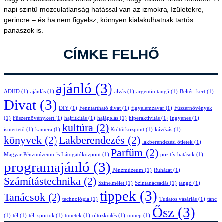
napi szintű mozdulatlanság hatással van az izmokra, ízületekre,
gerincre – és ha nem figyelsz, könnyen kialakulhatnak tartós
panaszok is.
CÍMKE FELHŐ
ajánló
(3)
ADHD
(1)
ajánlás
(1)
alvás
(1)
argentin tangó
(1)
Beltéri kert
(1)
Divat
(3)
DIY
(1)
Fenntartható divat
(1)
figyelemzavar
(1)
Fűszernövények
(1)
Fűszernövénykert
(1)
hajritkítás
(1)
hajápolás
(1)
hiperaktivitás
(1)
Ingyenes
(1)
kultúra
(2)
ismertető
(1)
kamera
(1)
Kultúrközpont
(1)
kávézás
(1)
könyvek
(2)
Lakberendezés
(2)
lakberendezési ötletek
(1)
Parfüm
(2)
Magyar Pénzmúzeum és Látogatóközpont
(1)
pozitív hatások
(1)
programajánló
(3)
Pénzmúzeum
(1)
Ruházat
(1)
Számítástechnika
(2)
Színelmélet
(1)
Színtanácsadás
(1)
tangó
(1)
tippek
(3)
Tanácsok
(2)
technológia
(1)
Tudatos vásárlás
(1)
tánc
Ősz
(3)
(1)
tél
(1)
téli sportok
(1)
tünetek
(1)
öltözködés
(1)
ünnep
(1)