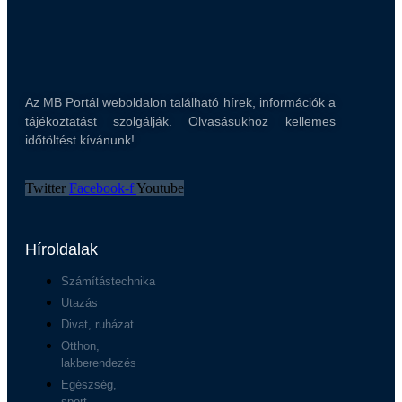
Az MB Portál weboldalon található hírek, információk a
tájékoztatást szolgálják. Olvasásukhoz kellemes
időtöltést kívánunk!
Twitter
Facebook-f
Youtube
Híroldalak
Számítástechnika
Utazás
Divat, ruházat
Otthon,
lakberendezés
Egészség,
sport