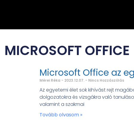
MICROSOFT OFFICE
Microsoft Office az 
Mérei Réka
2023.12.07.
Nincs Hozzászólás
Az egyetemi élet sok kihívást rejt magába,
dolgozatokra és vizsgákra való tanulás
valamint a szakmai
Tovább olvasom »