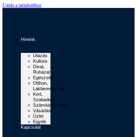
Ugrás a tartalomhoz
Híreink
Utazás
Kultúra
Divat,
Ruházat
Egészség
Otthon,
Lakberendezés
Kert,
Szabadidő
Számítástechnika
Vásárlás
Üzlet
Egyéb
Kapcsolat