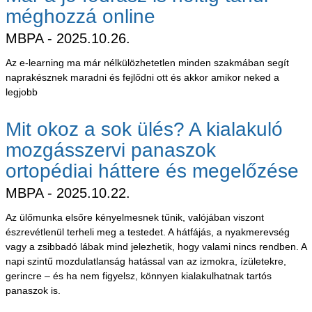
méghozzá online
MBPA
2025.10.26.
Az e-learning ma már nélkülözhetetlen minden szakmában segít
naprakésznek maradni és fejlődni ott és akkor amikor neked a
legjobb
Mit okoz a sok ülés? A kialakuló
mozgásszervi panaszok
ortopédiai háttere és megelőzése
MBPA
2025.10.22.
Az ülőmunka elsőre kényelmesnek tűnik, valójában viszont
észrevétlenül terheli meg a testedet. A hátfájás, a nyakmerevség
vagy a zsibbadó lábak mind jelezhetik, hogy valami nincs rendben. A
napi szintű mozdulatlanság hatással van az izmokra, ízületekre,
gerincre – és ha nem figyelsz, könnyen kialakulhatnak tartós
panaszok is.