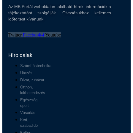
Az MB Portál weboldalon található hírek, információk a
tájékoztatást szolgálják. Olvasásukhoz kellemes
időtöltést kívánunk!
Twitter
Facebook-f
Youtube
Híroldalak
Számítástechnika
Utazás
Divat, ruházat
Otthon,
lakberendezés
Egészség,
sport
Vásárlás
Kert,
szabadidő
Kultúra