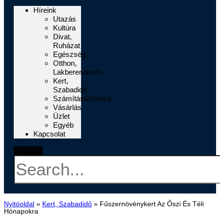
Híreink
Utazás
Kultúra
Divat,
Ruházat
Egészség
Otthon,
Lakberendezés
Kert,
Szabadidő
Számítástechnika
Vásárlás
Üzlet
Egyéb
Kapcsolat
Keresés
Nyitóoldal
»
Kert, Szabadidő
»
Fűszernövénykert Az Őszi És Téli
Hónapokra