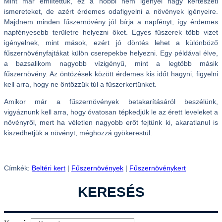
Mint már említettük, ez a hobbi nem igényel nagy kertészeti
ismereteket, de azért érdemes odafigyelni a növények igényeire.
Majdnem minden fűszernövény jól bírja a napfényt, így érdemes
napfényesebb területre helyezni őket. Egyes fűszerek több vizet
igényelnek, mint mások, ezért jó döntés lehet a különböző
fűszernövényfajtákat külön cserepekbe helyezni. Egy példával élve,
a bazsalikom nagyobb vízigényű, mint a legtöbb másik
fűszernövény. Az öntözések között érdemes kis időt hagyni, figyelni
kell arra, hogy ne öntözzük túl a fűszerkertünket.
Amikor már a fűszernövények betakarításáról beszélünk,
vigyáznunk kell arra, hogy óvatosan tépkedjük le az érett leveleket a
növényről, mert ha véletlen nagyobb erőt fejtünk ki, akaratlanul is
kiszedhetjük a növényt, méghozzá gyökerestül.
Címkék:
Beltéri kert
|
Fűszernövények
|
Fűszernövénykert
KERESÉS