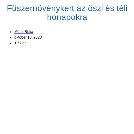
Fűszernövénykert az őszi és téli
hónapokra
Mérei Réka
október 18, 2023
1:57 de.