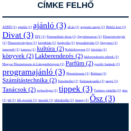
CÍMKE FELHŐ
ajánló
(3)
ADHD
(1)
ajánlás
(1)
alvás
(1)
argentin tangó
(1)
Beltéri kert
(1)
Divat
(3)
DIY
(1)
Fenntartható divat
(1)
figyelemzavar
(1)
Fűszernövények
(1)
Fűszernövénykert
(1)
hajritkítás
(1)
hajápolás
(1)
hiperaktivitás
(1)
Ingyenes
(1)
kultúra
(2)
ismertető
(1)
kamera
(1)
Kultúrközpont
(1)
kávézás
(1)
könyvek
(2)
Lakberendezés
(2)
lakberendezési ötletek
(1)
Parfüm
(2)
Magyar Pénzmúzeum és Látogatóközpont
(1)
pozitív hatások
(1)
programajánló
(3)
Pénzmúzeum
(1)
Ruházat
(1)
Számítástechnika
(2)
Színelmélet
(1)
Színtanácsadás
(1)
tangó
(1)
tippek
(3)
Tanácsok
(2)
technológia
(1)
Tudatos vásárlás
(1)
tánc
Ősz
(3)
(1)
tél
(1)
téli sportok
(1)
tünetek
(1)
öltözködés
(1)
ünnep
(1)