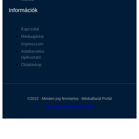
Információk
Kapcsolat
Médiaajánlat
Impresszum
Adatkezelési
tájékoztató
Oldaltérkép
©2022 - Minden jog fenntartva - MédiaBarát Portál
Készítette Alpha Hosting Kft.