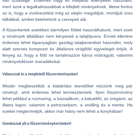
van szüksége. Érdemes nagy és mélyebb edényeket használni,
mert azok a legalkalmasabbak a kifejlett növényeknek, illetve fontos
az is, hogy a vízelvezetést még az elején megoldjuk, mondjuk üres
tálkákkal, amiket betehetünk a cserepek alá.
A fűszerkertek esetében bármilyen földet használhatunk, mert ezek
a növények általában nem kényesek a talajtípusra. Ennek ellenére
érdemes lehet tápanyagban gazdag talajkeveréket használni, mely
alatt szerves komposzt és általános virágföld egyvelegét értjük. A
lényeg az, hogy a föld ne tartalmazzon káros műtrágyát, valamint
növényvédőszer maradékokat.
Válasszuk ki a megfelelő fűszernövényeket!
Miután megbeszéltük a kialakítási teendőket nézzünk meg pár
növényt, amit érdemes lehet termesztenünk. Ilyen fűszernövény
lehet például a rozmaring, a bazsalikom, a kakukkfű, az oregánó, az
illatos kapor, valamint a petrezselyem, a snidling és a menta. Ha
ezeket megtermeljük, akkor már hiány nem lehet a konyhában!
Gondozzuk jól a fűszernövénykertünket!