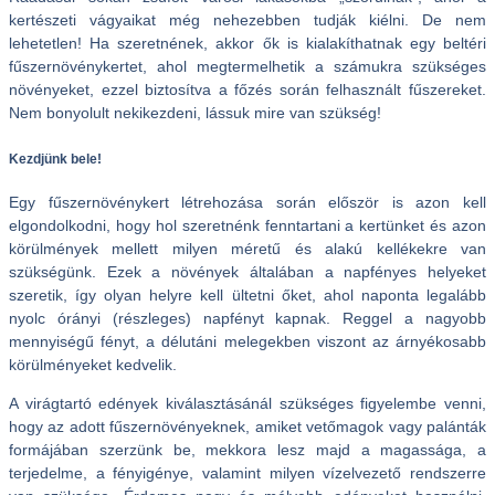
kertészeti vágyaikat még nehezebben tudják kiélni. De nem
lehetetlen! Ha szeretnének, akkor ők is kialakíthatnak egy beltéri
fűszernövénykertet, ahol megtermelhetik a számukra szükséges
növényeket, ezzel biztosítva a főzés során felhasznált fűszereket.
Nem bonyolult nekikezdeni, lássuk mire van szükség!
Kezdjünk bele!
Egy fűszernövénykert létrehozása során először is azon kell
elgondolkodni, hogy hol szeretnénk fenntartani a kertünket és azon
körülmények mellett milyen méretű és alakú kellékekre van
szükségünk. Ezek a növények általában a napfényes helyeket
szeretik, így olyan helyre kell ültetni őket, ahol naponta legalább
nyolc órányi (részleges) napfényt kapnak. Reggel a nagyobb
mennyiségű fényt, a délutáni melegekben viszont az árnyékosabb
körülményeket kedvelik.
A virágtartó edények kiválasztásánál szükséges figyelembe venni,
hogy az adott fűszernövényeknek, amiket vetőmagok vagy palánták
formájában szerzünk be, mekkora lesz majd a magassága, a
terjedelme, a fényigénye, valamint milyen vízelvezető rendszerre