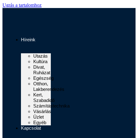
Ugrás a tartalomhoz
Híreink
Utazás
Kultúra
Divat,
Ruházat
Egészség
Otthon,
Lakberendezés
Kert,
Szabadidő
Számítástechnika
Vásárlás
Üzlet
Egyéb
Kapcsolat