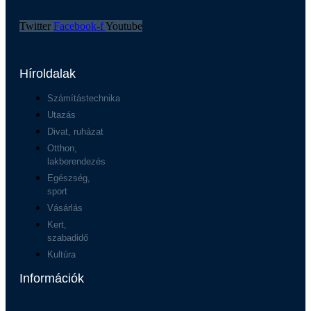
Twitter
Facebook-f
Youtube
Híroldalak
Számítástechnika
Utazás
Divat, ruházat
Otthon,
lakberendezés
Egészség,
sport
Vásárlás
Kert,
szabadidő
Kultúra
Információk