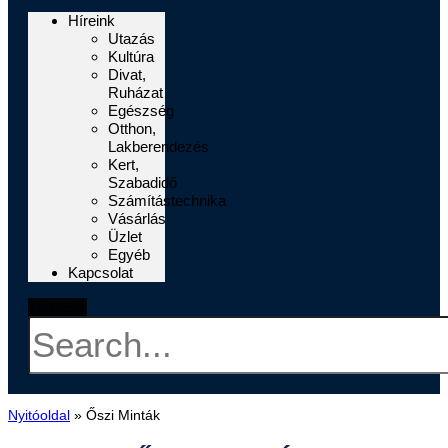
Híreink
Utazás
Kultúra
Divat,
Ruházat
Egészség
Otthon,
Lakberendezés
Kert,
Szabadidő
Számítástechnika
Vásárlás
Üzlet
Egyéb
Kapcsolat
Keresés
Nyitóoldal
»
Őszi Minták