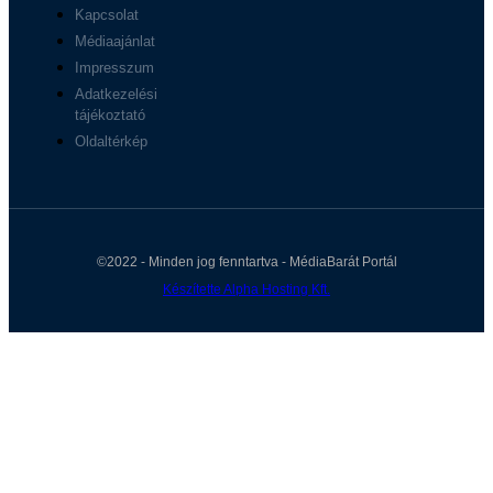
Kapcsolat
Médiaajánlat
Impresszum
Adatkezelési
tájékoztató
Oldaltérkép
©2022 - Minden jog fenntartva - MédiaBarát Portál
Készítette Alpha Hosting Kft.