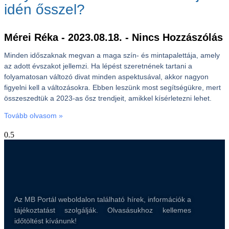
idén ősszel?
Mérei Réka
2023.08.18.
Nincs Hozzászólás
Minden időszaknak megvan a maga szín- és mintapalettája, amely
az adott évszakot jellemzi. Ha lépést szeretnének tartani a
folyamatosan változó divat minden aspektusával, akkor nagyon
figyelni kell a változásokra. Ebben leszünk most segítségükre, mert
összeszedtük a 2023-as ősz trendjeit, amikkel kísérletezni lehet.
Tovább olvasom »
Az MB Portál weboldalon található hírek, információk a
tájékoztatást szolgálják. Olvasásukhoz kellemes
időtöltést kívánunk!