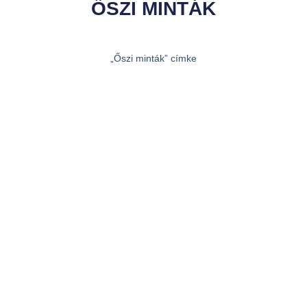
ŐSZI MINTÁK
„Őszi minták” címke