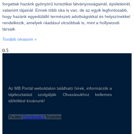
forgattak hazánk gyönyörű turisztikai látványosságainál, épületeinél,
valamint tájainál. Ennek több oka is van, de az egyik legfontosabb,
hogy hazánk egyedülálló természeti adottságokkal és helyszínekkel
rendelkezik, amelyek ráadásul olcsóbbak is, mint a hollywoodi
társaik.
Tovább olvasom »
Az MB Portál weboldalon található hírek, információk a
tájékoztatást szolgálják. Olvasásukhoz kellemes
időtöltést kívánunk!
Twitter
Facebook-f
Youtube