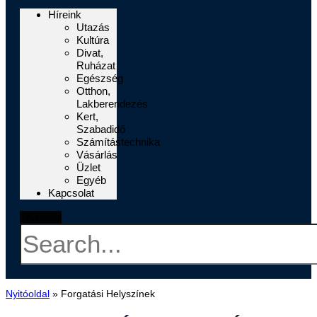
Híreink
Utazás
Kultúra
Divat,
Ruházat
Egészség
Otthon,
Lakberendezés
Kert,
Szabadidő
Számítástechnika
Vásárlás
Üzlet
Egyéb
Kapcsolat
Keresés
Nyitóoldal
»
Forgatási Helyszínek