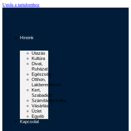
Ugrás a tartalomhoz
Híreink
Utazás
Kultúra
Divat,
Ruházat
Egészség
Otthon,
Lakberendezés
Kert,
Szabadidő
Számítástechnika
Vásárlás
Üzlet
Egyéb
Kapcsolat