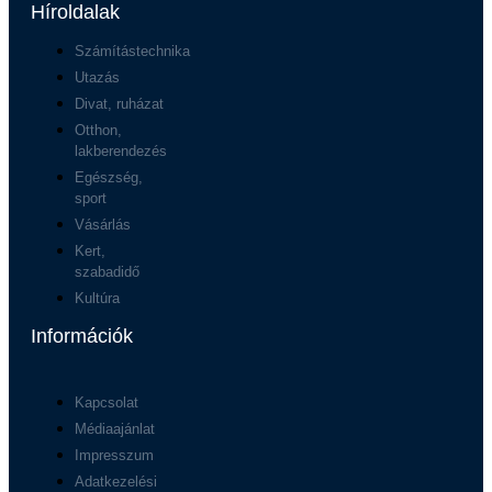
Híroldalak
Számítástechnika
Utazás
Divat, ruházat
Otthon,
lakberendezés
Egészség,
sport
Vásárlás
Kert,
szabadidő
Kultúra
Információk
Kapcsolat
Médiaajánlat
Impresszum
Adatkezelési