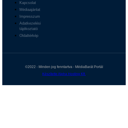
Kapcsolat
Médiaajánlat
Impresszum
Adatkezelési
tájékoztató
Oldaltérkép
©2022 - Minden jog fenntartva - MédiaBarát Portál
Készítette Alpha Hosting Kft.