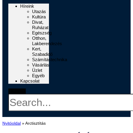
Híreink
Utazás
Kultúra
Divat,
Ruházat
Egészség
Otthon,
Lakberendezés
Kert,
Szabadidő
Számítástechnika
Vásárlás
Üzlet
Egyéb
Kapcsolat
Keresés
Nyitóoldal
»
Arctisztítás