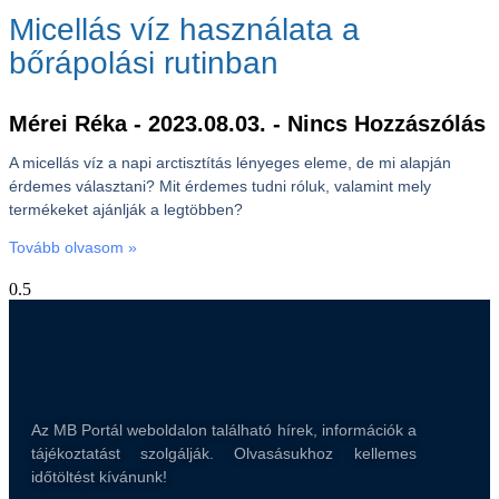
Micellás víz használata a
bőrápolási rutinban
Mérei Réka
2023.08.03.
Nincs Hozzászólás
A micellás víz a napi arctisztítás lényeges eleme, de mi alapján
érdemes választani? Mit érdemes tudni róluk, valamint mely
termékeket ajánlják a legtöbben?
Tovább olvasom »
Az MB Portál weboldalon található hírek, információk a
tájékoztatást szolgálják. Olvasásukhoz kellemes
időtöltést kívánunk!