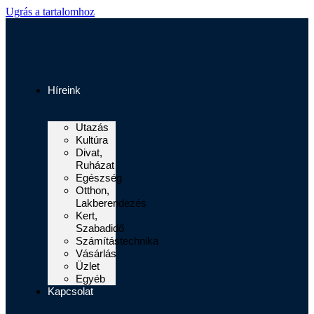
Ugrás a tartalomhoz
Híreink
Utazás
Kultúra
Divat,
Ruházat
Egészség
Otthon,
Lakberendezés
Kert,
Szabadidő
Számítástechnika
Vásárlás
Üzlet
Egyéb
Kapcsolat