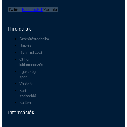
Twitter
Facebook-f
Youtube
Híroldalak
Számítástechnika
Utazás
Divat, ruházat
Otthon,
lakberendezés
Egészség,
sport
Vásárlás
Kert,
szabadidő
Kultúra
Információk